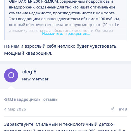
GBM DAXTER 200 PREMIUM, современный подростковый
внедорожник, созданный для тех, кто ищет оптимальное
сочетание надежности, производительности и комфорта.
Этот квадроцикл оснащен двигателем объемом 190 куб. см,
который обеспечивает впечатляющую мощность (19 л.с.) и
динамику разгона на любых типах местности. Одним из
Нажмите для раскрытия...
ключевых преимуществ DAXTER 200 PREMIUM является его
улучшенная подвеска, гарантирующая плавную и
На нем и взрослый себя неплохо будет чувствовать.
комфортную поездку даже на самых сложных трассах, и
Мощный квадроцикл.
высокий дорожный просвет – один из самых больших среди
подростковых моделей. Тремя словами - надежность,
комфорт, безопасность!
oleg15
O
New member
GBM квадроциклы: отзывы
4 Мар 2025
#48
Здравствуйте! Стильный и технологичный детско-