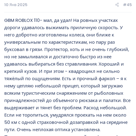
10 Янв 2025
#45
GBM ROBLOX 110- мал, да удал! На ровных участках
дороги удавалось выжимать приличную скорость. У
него добротно изготовлены колеса, они ближе к
универсальным по характеристикам, но пару раз
буксовал в грязи. Протектор, хоть и не очень глубокий,
но не замыливался и достаточно быстро из нее
удавалось выбираться без стравливания. Хороший и
крепкий кузов. И при этом - квадроцикл не сильно
тяжёлый по ощущениям. Есть и прочный фаркоп – я к
нему цепляю небольшой прицеп, который загружаю
всяким туристическим снаряжением от рыболовных
принадлежностей до объемного рюкзака и палатки. Все
выдерживает и тянет без проблем. Расход небольшой.
Если не торопиться, умудрялся проехать на нем около
50 км с одной страховочной дозаправкой на середине
пути. Очень неплохая оптика установлена.