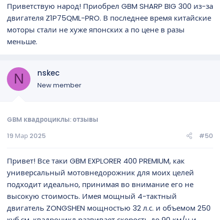
Приветствую народ! Приобрел GBM SHARP BIG 300 из-за
двигателя Z1P75QML-PRO. В последнее время китайские
моторы стали не хуже японских а по цене в разы
меньше.
nskec
N
New member
GBM квадроциклы: отзывы
19 Мар 2025
#50
Привет! Все таки GBM EXPLORER 400 PREMIUM, как
универсальный мотовнедорожник для моих целей
подходит идеально, принимая во внимание его не
высокую стоимость. Имея мощный 4-тактный
двигатель ZONGSHEN мощностью 32 л.с. и объемом 250
куб.см, квадроцикл развивает скорость до 90 км/ч и