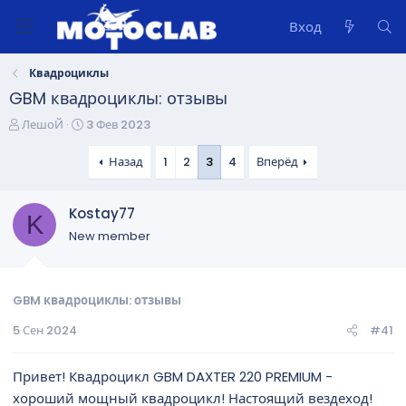
Вход
Квадроциклы
GBM квадроциклы: отзывы
А
Д
ЛешоЙ
3 Фев 2023
в
а
т
т
Назад
1
2
3
4
Вперёд
о
а
р
н
Kostay77
т
а
K
е
ч
New member
м
а
ы
л
а
GBM квадроциклы: отзывы
5 Сен 2024
#41
Привет! Квадроцикл GBM DAXTER 220 PREMIUM -
хороший мощный квадроцикл! Настоящий вездеход!