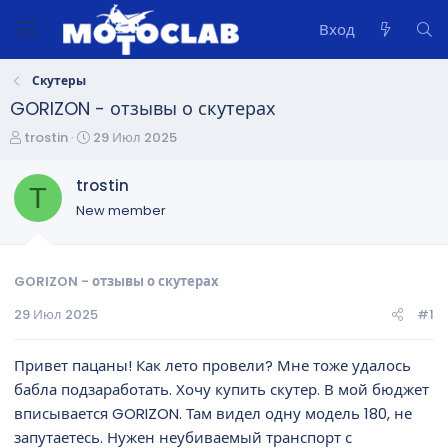
Вход
Скутеры
GORIZON - отзывы о скутерах
А
Д
trostin
29 Июл 2025
в
а
т
т
trostin
T
о
а
New member
р
н
т
а
е
ч
м
а
GORIZON - отзывы о скутерах
ы
л
29 Июл 2025
#1
а
Привет пацаны! Как лето провели? Мне тоже удалось
бабла подзаработать. Хочу купить скутер. В мой бюджет
вписывается GORIZON. Там видел одну модель 180, не
запутаетесь. Нужен неубиваемый транспорт с