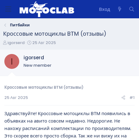
Вход
Питбайки
Кроссовые мотоциклы BTM (отзывы)
А
Д
igorserd
25 Авг 2025
в
а
т
т
igorserd
I
о
а
New member
р
н
т
а
е
ч
м
а
Кроссовые мотоциклы BTM (отзывы)
ы
л
25 Авг 2025
#1
а
Здравствуйте! Кроссовые мотоциклы BTM появились в
объявках на авито совсем недавно. Недорогие. Не
нахожу расписаний комплектации по производителям.
Это скорее всего просто сборка. Так же ни вижу их на