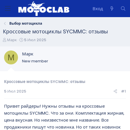
Вход
Выбор мотоцикла
Кроссовые мотоциклы SYCMMC: отзывы
А
Д
Марк
5 Июл 2025
в
а
т
т
Марк
М
о
а
New member
р
н
т
а
е
ч
м
а
Кроссовые мотоциклы SYCMMC: отзывы
ы
л
5 Июл 2025
#1
а
Привет райдеры! Нужны отзывы на кроссовые
мотоциклы SYCMMC. Что за они. Комплектация жирная,
цена вкусная. Но неизвестное мне название. Все
продажники пишут что новинка. Но от таких новинок