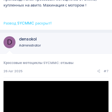
купленных на авито. Махинация с мотором !
Развод SYCMMC раскрыт!
densokol
D
Administrator
Кроссовые мотоциклы SYCMMC: отзывы
26 Авг 2025
#7