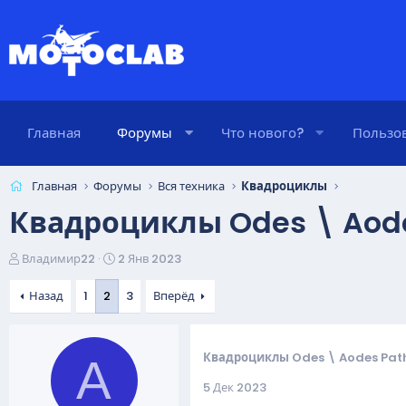
Главная
Форумы
Что нового?
Пользо
Главная
Форумы
Вся техника
Квадроциклы
Квадроциклы Odes \ Aode
А
Д
Владимир22
2 Янв 2023
в
а
т
т
Назад
1
2
3
Вперёд
о
а
р
н
т
а
Квадроциклы Odes \ Aodes Path
А
е
ч
м
а
5 Дек 2023
ы
л