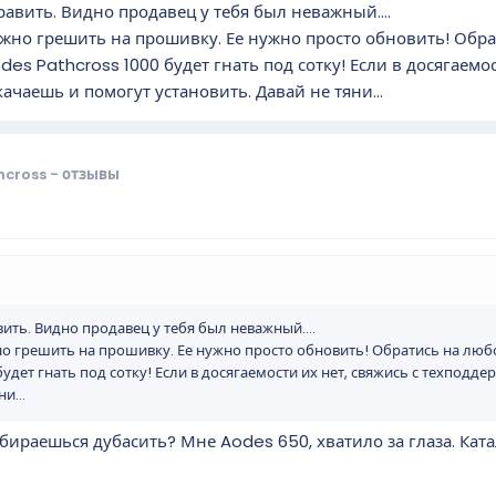
авить. Видно продавец у тебя был неважный....
ожно грешить на прошивку. Ее нужно просто обновить! Об
des Pathcross 1000 будет гнать под сотку! Если в досягаемос
ачаешь и помогут установить. Давай не тяни...
cross - отзывы
ить. Видно продавец у тебя был неважный....
но грешить на прошивку. Ее нужно просто обновить! Обратись на л
удет гнать под сотку! Если в досягаемости их нет, свяжись с техподде
и...
обираешься дубасить? Мне Aodes 650, хватило за глаза. Ката