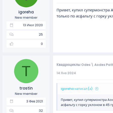
Привет, купил супермонстра A
igoreha
только по асфальту с горку укл
New member
13 Июл 2020
25
0
Квадроциклы Odes \ Aodes Path
T
14 Янв 2024
trostin
igoreha написал(а):
New member
Привет, купил супермонстра Aod
3 Фев 2021
асфальту с горку уклоном в 45 гр
32