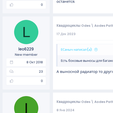
останется.
0
Квадроциклы Odes \ Aodes Path
L
17 Дек 2023
leo6229
ЕСаныч написал(а):
New member
Есть боковые выносы для багажн
8 Окт 2018
А выносной радиатор то друго
23
0
Квадроциклы Odes \ Aodes Path
I
8 Янв 2024