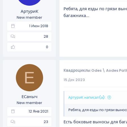
а
Ребята, для езды по грязи в
АртуриК
багажника....
New member
1 Июн 2018
28
0
Квадроциклы Odes \ Aodes Path
Е
15 Дек 2023
ЕСаныч
АртуриК написал(а):
New member
Ребята, для езды по грязи выно
12 Янв 2021
Есть боковые выносы для бага
23