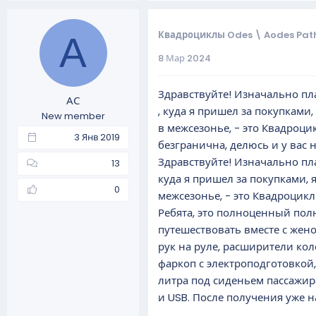
Квадроциклы Odes \ Aodes Path
А
8 Мар 2024
Здравствуйте! Изначально пл
АС
, куда я пришел за покупкам
New member
в межсезонье, - это Квадроц
3 Янв 2019
безгранична, делюсь и у вас 
Здравствуйте! Изначально пл
13
куда я пришел за покупками,
0
межсезонье, - это Квадроцик
Ребята, это полноценный полн
путешествовать вместе с жен
рук на руле, расширители кол
фаркоп с электроподготовкой,
литра под сиденьем пассажир
и USB. После получения уже н