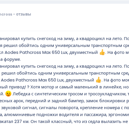
cross - отзывы
анировал купить снегоход на зиму, а квадроцикл на лето.
и, я решил обойтись одним универсальным транспортным с
икл Aodes Pathcross Max 650 Lux, двухместный
. На фото 
на форуме.
анировал купить снегоход на зиму, а квадроцикл на лето.
 я решил обойтись одним универсальным транспортным сре
л Aodes Pathcross Max 650 Lux, двухместный
. На фото м
ый привод! ? Хотя мотор и самый маленький в линейке, но 
ой.
Лебедка с синтетическим тросом и тросоукладчиком, т
есных арок, передний и задний бампер, замок блокировки р
 звуковой сигнал, сигналы поворота, крепление номера с по
а, алюминиевые подножки водителя и пассажира, эргономич
акатал 237 км. Он такой классный, что из седла вылазить не