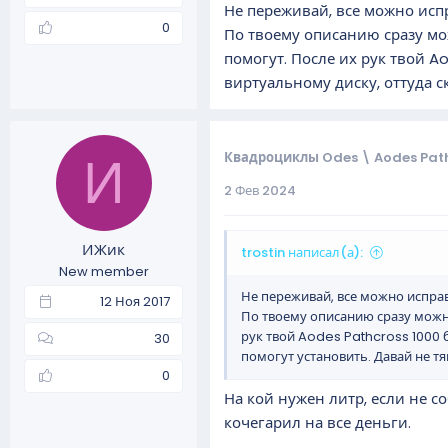
Не переживай, все можно испр
0
По твоему описанию сразу м
помогут. После их рук твой Ao
виртуальному диску, оттуда ск
Квадроциклы Odes \ Aodes Path
И
2 Фев 2024
ИЖик
trostin написал(а):
New member
Не переживай, все можно исправ
12 Ноя 2017
По твоему описанию сразу мож
рук твой Aodes Pathcross 1000 б
30
помогут установить. Давай не тян
0
На кой нужен литр, если не с
кочегарил на все деньги.