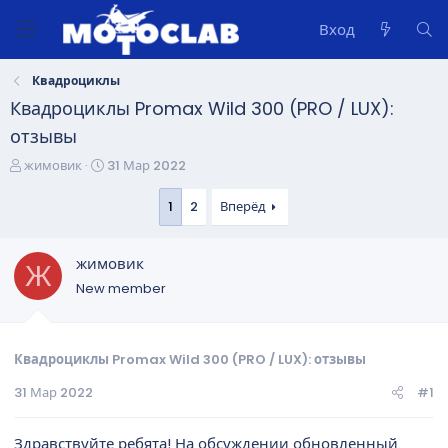
Вход
Квадроциклы
Квадроциклы Promax Wild 300 (PRO / LUX):
отзывы
А
Д
жимовик
31 Мар 2022
в
а
т
т
1
2
Вперёд
о
а
р
н
жимовик
т
а
Ж
е
ч
New member
м
а
ы
л
а
Квадроциклы Promax Wild 300 (PRO / LUX): отзывы
31 Мар 2022
#1
Здравствуйте ребята! На обсуждении обновленный