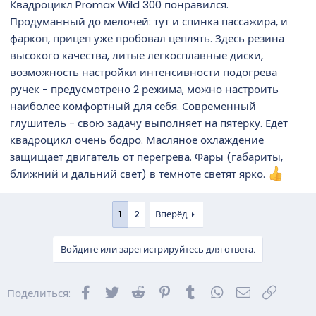
Квадроцикл Promax Wild 300 понравился.
Продуманный до мелочей: тут и спинка пассажира, и
фаркоп, прицеп уже пробовал цеплять. Здесь резина
высокого качества, литые легкосплавные диски,
возможность настройки интенсивности подогрева
ручек - предусмотрено 2 режима, можно настроить
наиболее комфортный для себя. Современный
глушитель - свою задачу выполняет на пятерку. Едет
квадроцикл очень бодро. Масляное охлаждение
защищает двигатель от перегрева. Фары (габариты,
ближний и дальний свет) в темноте светят ярко.
1
2
Вперёд
Войдите или зарегистрируйтесь для ответа.
Facebook
Twitter
Reddit
Pinterest
Tumblr
WhatsApp
Электронна
Ссылка
Поделиться: