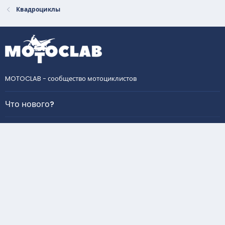
Квадроциклы
MOTOCLAB - сообщество мотоциклистов
Что нового?
Статистика форума
Темы
305
Сообщения
5,578
Пользователи
444
Новый пользователь
Vika_smol