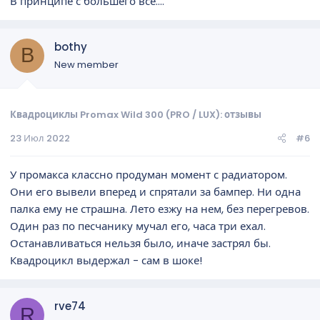
В принципе с большего все....
bothy
B
New member
Квадроциклы Promax Wild 300 (PRO / LUX): отзывы
23 Июл 2022
#6
У промакса классно продуман момент с радиатором.
Они его вывели вперед и спрятали за бампер. Ни одна
палка ему не страшна. Лето езжу на нем, без перегревов.
Один раз по песчанику мучал его, часа три ехал.
Останавливаться нельзя было, иначе застрял бы.
Квадроцикл выдержал - сам в шоке!
rve74
R