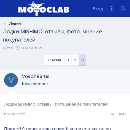
Вход
Лодки
Лодки MISHIMO: отзывы, фото, мнение
покупателей
А
Д
тео
13 Май 2021
в
а
т
т
Назад
1
2
3
о
а
р
н
Vovan86rus
т
а
V
е
ч
New member
м
а
ы
л
а
Лодки MISHIMO: отзывы, фото, мнение покупателей
6 Мар 2025
#41
Привет! Я почитатель серии быстроходных судов