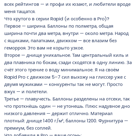
всех рейтингов — и профи их юзают, и любители вроде
меня тащатся.
Что крутого в серии Rapid (и особенно в Pro)?
Первое — ширина. Баллоны по полметра, общая
ширина почти два метра, внутри — около метра. Народ
с ящиками, палатками, движком — все влазим без
геморроя. Это вам не корыто узкое.
Второе — днище уникальное. Там центральный киль и
два плавника по бокам, сзади сходятся в одну линию. За
счёт этого трение о воду минимальное. Я на своём
Rapid Pro с движком 5–7 сил выхожу на глиссер уже с
двумя мужиками — конкуренты так не могут. Просто
вжух — и полетели.
Третье — плавучесть. Баллоны разделены на отсеки, так
что проткнёшь один — не утонешь. Плюс надувное дно
низкого давления — держит отлично. Материал
плотный: днище 1400 г/м², баллоны 1200. Фурнитура —
премиум, без соплей.
Что добавили в Pro — ваще огонь: