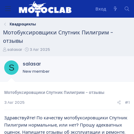
Вход
Квадроциклы
Мотобуксировщики Спутник Пилигрим -
отзывы
А
Д
salasar
3 Авг 2025
в
а
т
т
salasar
S
о
а
New member
р
н
т
а
е
ч
м
а
Мотобуксировщики Спутник Пилигрим - отзывы
ы
л
3 Авг 2025
#1
а
Здравствуйте! По качеству мотобуксировщики Спутник
Пилигрим нормальные, или нет? Прошу адекватных
оценок. Напишите отзывы об эксплуатации и ремонте.