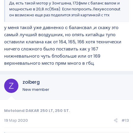
Да, есть такой мотор у Зонгшена, 172фмм с баланс валом и
мощностью в 20,8 лс(15кв). Если попросить Лехуecconaut
он возможно еще раз поделится этой картинкой с ттх
у меня такой уже давненко c балансвал ,и скажу это
самый лучший воздушник, но опять китайцы тупо
оставили клапана как от 164, 165, 166 хотя технически
ничего сложного было поставить как у 167
нижневального чуть бпобольше или от 169
верхневального место прям много в гбц.
zoiberg
Z
New member
Motoland DAKAR 250 LT, 250 ST.
19 Мар 2020
#13