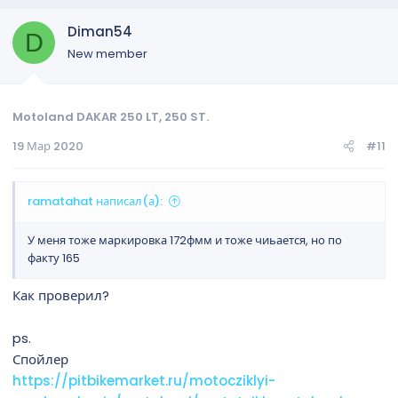
Diman54
D
New member
Motoland DAKAR 250 LT, 250 ST.
19 Мар 2020
#11
ramatahat написал(а):
У меня тоже маркировка 172фмм и тоже чиьается, но по
факту 165
Как проверил?
ps.
Спойлер
https://pitbikemarket.ru/motocziklyi-