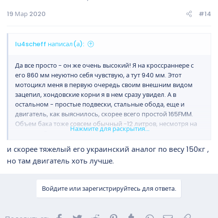
19 Мар 2020
#14
lu4scheff написал(а):
Да все просто - он же очень высокий! Я на кроссраннере с
его 860 мм неуютно себя чувствую, а тут 940 мм. Этот
мотоцикл меня в первую очередь своим внешним видом
зацепил, хондовские корни я в нем сразу увидел. А в
остальном - простые подвески, стальные обода, еще и
двигатель, как выяснилось, скорее всего простой 165FMM.
Объем бака тоже совсем обычный -12 литров, несмотря на
Нажмите для раскрытия...
огромный пластик вокруг него. Как не крути, а кроссраннер
по всем показателям лучше, в главную очередь из-за
и скорее тяжелый его украинский аналог по весу 150кг ,
двигателя конечно.
но там двигатель хоть лучше.
Войдите или зарегистрируйтесь для ответа.
Facebook
Twitter
Reddit
Pinterest
Tumblr
WhatsApp
Электронна
Ссылка