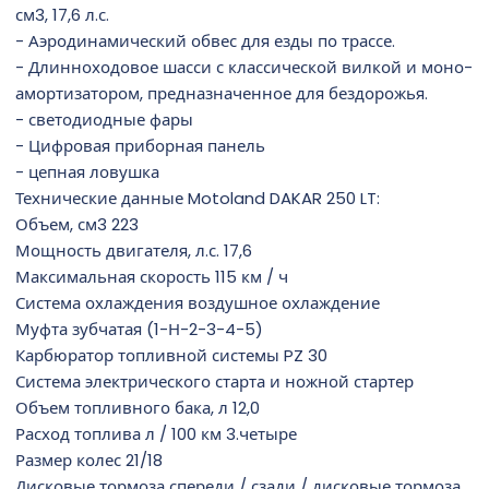
см3, 17,6 л.с.
- Аэродинамический обвес для езды по трассе.
- Длинноходовое шасси с классической вилкой и моно-
амортизатором, предназначенное для бездорожья.
- светодиодные фары
- Цифровая приборная панель
- цепная ловушка
Технические данные Motoland DAKAR 250 LT:
Объем, см3 223
Мощность двигателя, л.с. 17,6
Максимальная скорость 115 км / ч
Система охлаждения воздушное охлаждение
Муфта зубчатая (1-Н-2-3-4-5)
Карбюратор топливной системы PZ 30
Система электрического старта и ножной стартер
Объем топливного бака, л 12,0
Расход топлива л / 100 км 3.четыре
Размер колес 21/18
Дисковые тормоза спереди / сзади / дисковые тормоза