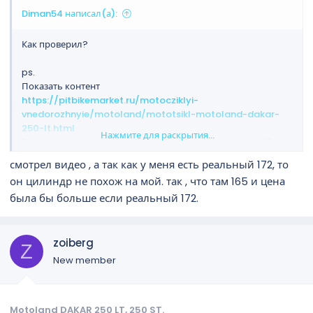
Diman54 написал(а):
Как проверил?
ps.
Показать контент
https://pitbikemarket.ru/motocziklyi-
vnedorozhnyie/motoland/mototsikl-motoland-dakar-
250-lt.html
Нажмите для раскрытия...
Все как я и накаркал)) вес 120 и 21лс. Тимур переписывай
портянку от "эффективных.."
смотрел видео , а так как у меня есть реальный 172, то
он цилиндр не похож на мой. так , что там 165 и цена
была бы больше если реальный 172.
zoiberg
Z
New member
Motoland DAKAR 250 LT, 250 ST.