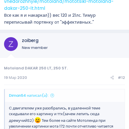
vnedorozhnyie/motoland/mototsikl-motoland-
dakar-250-lt.html
Все как я и накаркал)) вес 120 и 21лс. Тимур
переписывай портянку от "эффективных.."
zoiberg
Z
New member
Motoland DAKAR 250 LT, 250 ST.
19 Мар 2020
#12
Diman54 написал(а):
C двигателем уже разобрались, в удаленной теме
скидывали его картинку и ттх(зачем лепить сюда
дремучийS2)
Тем более на сайте Мотоленда при
увеличении картинки мота 172 почти отчетливо читается