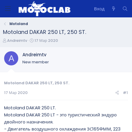
Вход
Motoland
Motoland DAKAR 250 LT, 250 ST.
А
Д
Andreimtv
17 Мар 2020
в
а
т
т
Andreimtv
A
о
а
New member
р
н
т
а
е
ч
м
а
Motoland DAKAR 250 LT, 250 ST.
ы
л
17 Мар 2020
#1
а
Motoland DAKAR 250 LT.
Motoland DAKAR 250 LT - это туристический эндуро
двойного назначения.
- Двигатель воздушного охлаждения ЗС165ФММ, 223