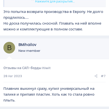
Нажмите для раскрытия...
Форма вроде ни чего. Но сейчас более проник в тему, есть
тайваньские доски на порядок лучше и дешевле тысяч на
Это попытка возврата производства в Европу. Не долго
10-15 минимум.
продлилось.....
Посмотреть вложение 182
Но доска получилась сносной. Плавать на ней вполне
можно и комплектующие в полном составе.
BMihailov
B
New member
Отзывы на САП-борды Itiwit
28 Авг 2023
#7
Плавник выкинул сразу, купил универсальный на
талике и припаял пластик. Хоть как то стала ровно
плыть.