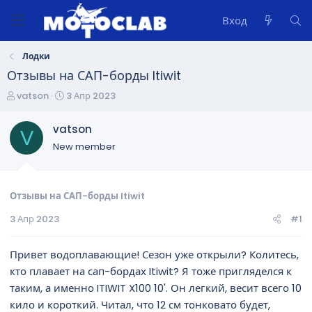
Вход
Лодки
Отзывы на САП-борды Itiwit
А
Д
vatson
3 Апр 2023
в
а
т
т
vatson
V
о
а
New member
р
н
т
а
е
ч
м
а
Отзывы на САП-борды Itiwit
ы
л
3 Апр 2023
#1
а
Привет водоплавающие! Сезон уже открыли? Колитесь,
кто плавает на сап-бордах Itiwit? Я тоже пригляделся к
таким, а именно ITIWIT X100 10'. Он легкий, весит всего 10
кило и короткий. Читал, что 12 см тонковато будет,