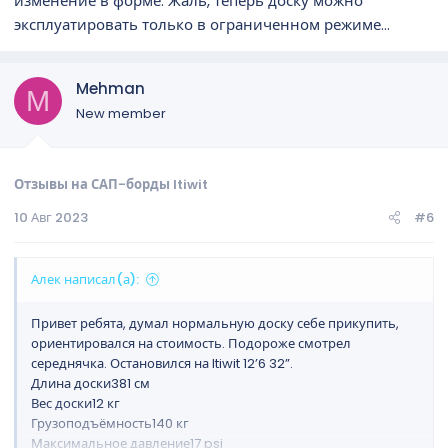
изменение в форме. Жаль, теперь доску можно
эксплуатировать только в ограниченном режиме...
Mehman
M
New member
Отзывы на САП-борды Itiwit
10 Авг 2023
#6
Алек написал(а):
Привет ребята, думал нормальную доску себе прикупить,
ориентировался на стоимость. Подороже смотрел
середнячка. Остановился на Itiwit 12’6 32”.
Длина доски381 см
Вес доски12 кг
Грузоподъёмность140 кг
Максимальное давление17 psi