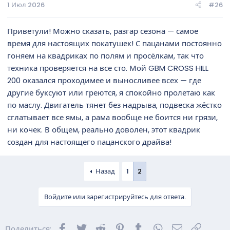
1 Июл 2026
#26
Приветули! Можно сказать, разгар сезона — самое
время для настоящих покатушек! С пацанами постоянно
гоняем на квадриках по полям и просёлкам, так что
техника проверяется на все сто. Мой GBM CROSS HILL
200 оказался проходимее и выносливее всех — где
другие буксуют или греются, я спокойно пролетаю как
по маслу. Двигатель тянет без надрыва, подвеска жёстко
сглатывает все ямы, а рама вообще не боится ни грязи,
ни кочек. В общем, реально доволен, этот квадрик
создан для настоящего пацанского драйва!
Назад
1
2
Войдите или зарегистрируйтесь для ответа.
Facebook
Twitter
Reddit
Pinterest
Tumblr
WhatsApp
Электронна
Ссылка
Поделиться: