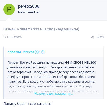
peretc2006
P
New member
Отзывы о GBM CROSS HILL 200 (квадроциклы)
17 Ноя 2025
#23
cahek84 написал(а):
Привет! Вот мой вердикт по квадрику GBM CROSS HILL 200:
динамика у него что надо — быстро разгоняется и так же
резко тормозит. На заднем приводе ведет себя адекватно,
дрифтует просто отлично. Берет на борт двоих без всяких
напрягов. Есть решетки, чтобы цеплять корзины и возить
груз. На крутые подъемы забирается играючи. Спереди
встроена лебедка — в теории может сам себя вытащить или
Нажмите для раскрытия...
втянуть на склон. Ни разу не пригодилась, хотя гоняли по
самым жутким направлениям, возвращались домой
Пацану брал и сам катаюсь!
целиком из грязи. Разгонялся на нем до 90 км/ч по