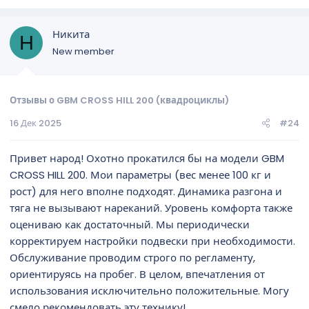
грунтовке, дальше было уже стремно. Отдельный лайфхак
— ручка газа сделана в виде педальки, а не крутилки. Попал
Никита
на кочку — палец соскальзывает, и газ сбрасывается сам.
Н
Очень продуманно!
New member
Отзывы о GBM CROSS HILL 200 (квадроциклы)
16 Дек 2025
#24
Привет народ! Охотно прокатился бы на модели GBM
CROSS HILL 200. Мои параметры (вес менее 100 кг и
рост) для него вполне подходят. Динамика разгона и
тяга не вызывают нареканий. Уровень комфорта также
оцениваю как достаточный. Мы периодически
корректируем настройки подвески при необходимости.
Обслуживание проводим строго по регламенту,
ориентируясь на пробег. В целом, впечатления от
использования исключительно положительные. Могу
смело рекомендовать эту технику!