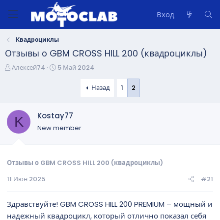
Вход
Квадроциклы
Отзывы о GBM CROSS HILL 200 (квадроциклы)
А
Д
Алексей74
5 Май 2024
в
а
т
т
Назад
1
2
о
а
р
н
Kostay77
т
а
K
е
ч
New member
м
а
ы
л
а
Отзывы о GBM CROSS HILL 200 (квадроциклы)
11 Июн 2025
#21
Здравствуйте! GBM CROSS HILL 200 PREMIUM – мощный и
надежный квадроцикл, который отлично показал себя