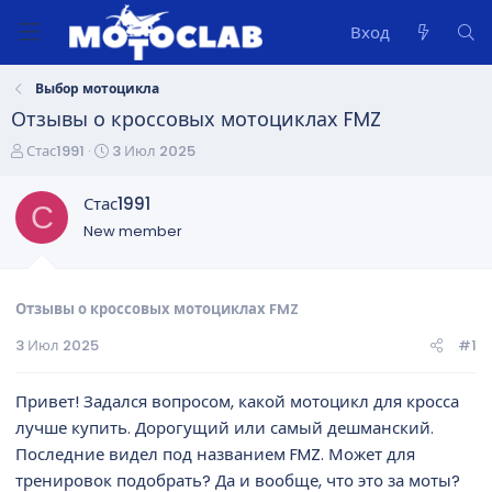
Вход
Выбор мотоцикла
Отзывы о кроссовых мотоциклах FMZ
А
Д
Стас1991
3 Июл 2025
в
а
т
т
Стас1991
С
о
а
New member
р
н
т
а
е
ч
м
а
Отзывы о кроссовых мотоциклах FMZ
ы
л
3 Июл 2025
#1
а
Привет! Задался вопросом, какой мотоцикл для кросса
лучше купить. Дорогущий или самый дешманский.
Последние видел под названием FMZ. Может для
тренировок подобрать? Да и вообще, что это за моты?