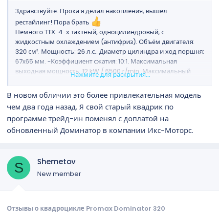
Здравствуйте. Прока я делал накопления, вышел
рестайлинг! Пора брать
Немного ТТХ. 4-х тактный, одноцилиндровый, с
жидкостным охлаждением (антифриз). Объём двигателя:
320 см³. Мощность: 26 л.с.. Диаметр цилиндра и ход поршня:
67x65 мм. -Коэффициент сжатия: 10:1. Максимальная
выходная мощность: 12 kW / 6500 r/min. Максимальный
Нажмите для раскрытия...
крутящий момент: 17.5 N.m / 5500/min. Зажигание:
спортивный блок CDI без ограничения по оборотам.
В новом обличии это более привлекательная модель
Электрический стартер (запуск с кнопки на руле).
чем два года назад. Я свой старый квадрик по
Сцепление: механическое (как на мотоцикле). Коробка
программе трейд-ин поменял с доплатой на
передач: 5-ступенчатая (четыре передачи переднего хода и
одна передача заднего хода, плюс нейтральная передача).
обновленный Доминатор в компании Икс-Моторс.
Привод на колёса: антивибрационный карданный вал от
GMB. Длина х Ширина х Высота: 2,080 x 1,240 x 1,300 мм.
Колёсная база: 1,180 мм. Передние колёса: 960 мм. Задние
Shemetov
S
колёса: 780 мм. Высота сиденья: 890 мм. Объем топливного
New member
бака: 7.8 л., металлический. Вес: 220 кг. Передние и задние
колёса: 12 дюймовые легкосплавные диски. Передняя
резина: AT25x8-12. Задняя резина: AT25x10-12. Подвеска
передняя: независимая на двойных поперечных рычагах с
Отзывы о квадроцикле Promax Dominator 320
шаровыми опорами и регулировкой жесткости. Задняя