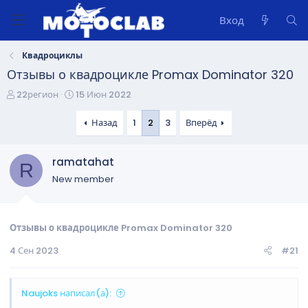
Вход
Квадроциклы
Отзывы о квадроцикле Promax Dominator 320
А
Д
22регион
15 Июн 2022
в
а
т
т
Назад
1
2
3
Вперёд
о
а
р
н
ramatahat
т
а
R
е
ч
New member
м
а
ы
л
а
Отзывы о квадроцикле Promax Dominator 320
4 Сен 2023
#21
Naujoks написал(а):