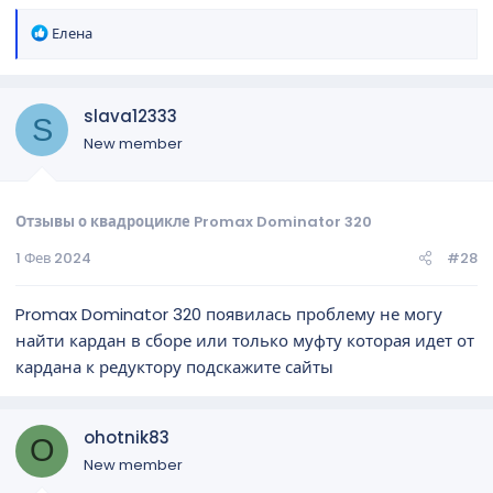
Р
Елена
е
а
к
slava12333
ц
S
и
New member
и
:
Отзывы о квадроцикле Promax Dominator 320
1 Фев 2024
#28
Promax Dominator 320 появилась проблему не могу
найти кардан в сборе или только муфту которая идет от
кардана к редуктору подскажите сайты
ohotnik83
O
New member