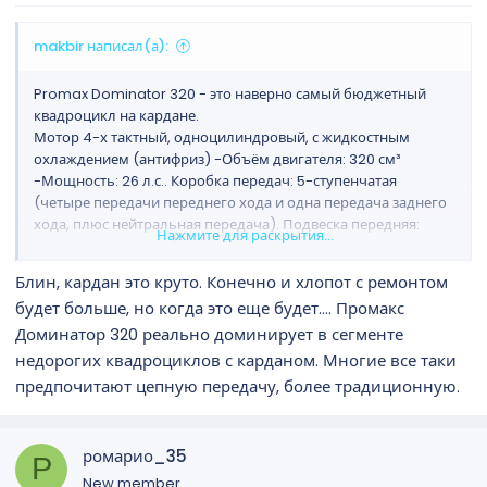
makbir написал(а):
Promax Dominator 320 - это наверно самый бюджетный
квадроцикл на кардане.
Мотор 4-х тактный, одноцилиндровый, с жидкостным
охлаждением (антифриз) -Объём двигателя: 320 см³
-Мощность: 26 л.с.. Коробка передач: 5-ступенчатая
(четыре передачи переднего хода и одна передача заднего
хода, плюс нейтральная передача). Подвеска передняя:
Нажмите для раскрытия...
независимая на двойных поперечных рычагах с шаровыми
опорами и регулировкой жесткости. Задняя подвеска:
Блин, кардан это круто. Конечно и хлопот с ремонтом
усиленная маятниковая с регулируемым амортизатором по
будет больше, но когда это еще будет.... Промакс
жесткости. Все это залог большого тягового усилия!
Доминатор 320 реально доминирует в сегменте
Поэтому можно и лодку тягать на лафете и дрова возить в
прицепе!
недорогих квадроциклов с карданом. Многие все таки
предпочитают цепную передачу, более традиционную.
ромарио_35
Р
New member