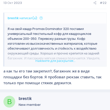
13 Окт 2023
#22
подвеска: усиленная маятниковая с регулируемым
амортизатором по жесткости. Передние и задние тормоза:
двойные гидравлические дисковые тормоза. Гарантия: до 3-
brestik написал(а):
х лет!
Я на свой квадр Promax Dominator 320 поставил
универсальный текстильный кофр для квадроциклов
объемом 200-350. Перевожу разные грузы. Кофр
изготовлен из высококачественных материалов, которые
обеспечивают долговечность и стойкость к воздействию
окружающей среды. Хорошо и прочно крепится на задний
багажник. И пассажиру мягкая спинка получается. Увидите,
Нажмите для раскрытия...
купите. Или закажите на
X-MOTORS
а как ты его там закрепил?, багажник же в виде
площадки без бортов. Я пробовал рюкзак ставить, так
только при помощи стяжек держится.
brestik
B
New member