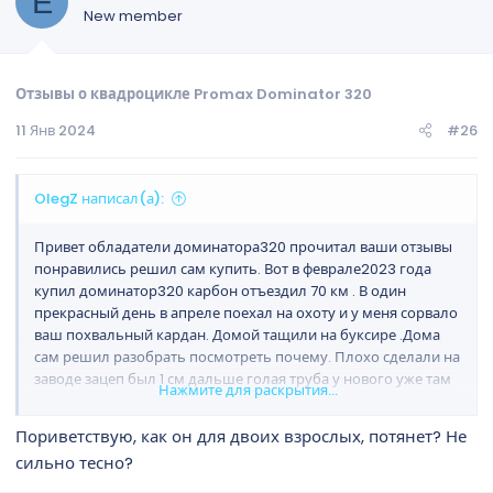
Е
New member
Отзывы о квадроцикле Promax Dominator 320
11 Янв 2024
#26
OlegZ написал(а):
Привет обладатели доминатора320 прочитал ваши отзывы
понравились решил сам купить. Вот в феврале2023 года
купил доминатор320 карбон отъездил 70 км . В один
прекрасный день в апреле поехал на охоту и у меня сорвало
ваш похвальный кардан. Домой тащили на буксире .Дома
сам решил разобрать посмотреть почему. Плохо сделали на
заводе зацеп был 1 см дальше голая труба у нового уже там
Нажмите для раскрытия...
ржавчина и грязь. Сейчас стоит в гараже заказал токарю эту
трубу( кардан) будет точить полностью со шлицами. Да ещё
Пориветствую, как он для двоих взрослых, потянет? Не
грязь летит хочу расширители ставить. На счёт тяги прет
сильно тесно?
хорошо. Сабиру отпишусь. Вот хочу спросить у вас сколько
в редуктор задний масла заливать не какой метки нету.