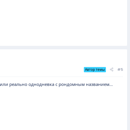
#5
Автор темы
 или реально однодневка с рондомным названием....