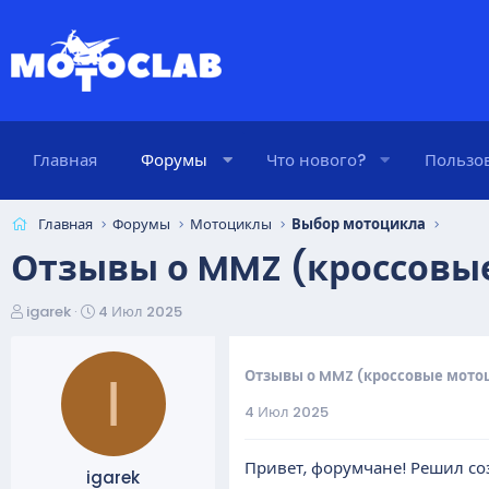
Главная
Форумы
Что нового?
Пользо
Главная
Форумы
Мотоциклы
Выбор мотоцикла
Отзывы о MMZ (кроссовы
А
Д
igarek
4 Июл 2025
в
а
т
т
о
а
Отзывы о MMZ (кроссовые мото
I
р
н
4 Июл 2025
т
а
е
ч
м
а
Привет, форумчане! Решил со
igarek
ы
л