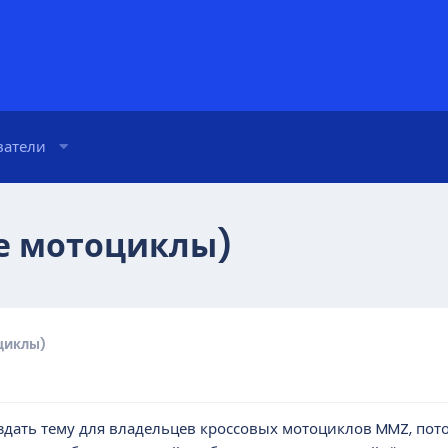
ватели
е мотоциклы)
циклы)
здать тему для владельцев кроссовых мотоциклов MMZ, пото