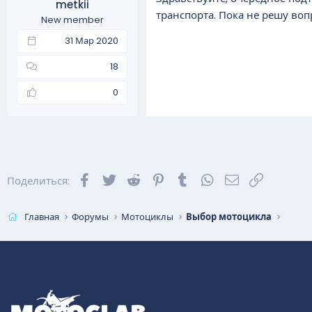
metkii
транспорта. Пока не решу воп
New member
31 Мар 2020
18
0
Facebook
Twitter
Reddit
Pinterest
Tumblr
WhatsApp
Электронная 
Ссылка
Поделиться:
Главная
Форумы
Мотоциклы
Выбор мотоцикла