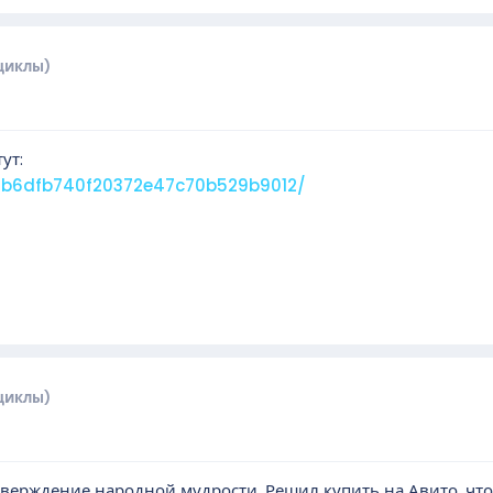
циклы)
ут:
5ab6dfb740f20372e47c70b529b9012/
циклы)
тверждение народной мудрости. Решил купить на Авито, что