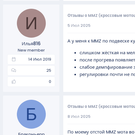
Отзывы о MMZ (кроссовые мото
И
5 Июл 2025
А у меня к MMZ по подвеске к
Илья816
New member
cлишком жёсткая на мелк
14 Июл 2019
после прогрева появляет
слабое демпфирование за
25
регулировки почти не по
0
Отзывы о MMZ (кроссовые мото
Б
8 Июл 2025
По моему отстой MMZ мота во 
Браконьерр