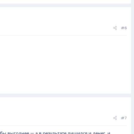
#6
#7
бы выгоднее — а в результате лишился и денег, и