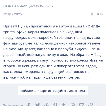
Отзывы о мотоциклах Procida
22 Дек 2025
#15
Привет! Ну че, «прокатился» я на этом вашем ПРОЧИДА-
триста-эфэхе. Корем подогнал на выходняки,
предупредил, мол, с коробкой таблетки, но ладно, сезон
финиширует, не жалко, если движок накроется. Рванул
на фазенду. Трясет, как говно в проруби, сидуха — пень
деревянный, всю пятую точку в хлам. На обратке — бац,
в коробке скрежет, и капут. Колесо встало колом. Чуть не
сгорел, но цепь разъединил и попер этот утюг рядом,
как самокат. Мораль: в следующий раз только на
велике, чтоб на педалях да без этих понтов.
Войдите или зарегистрируйтесь для ответа.
Facebook
Twitter
Reddit
Pinterest
Tumblr
WhatsApp
Электронна
Ссылка
Поделиться: