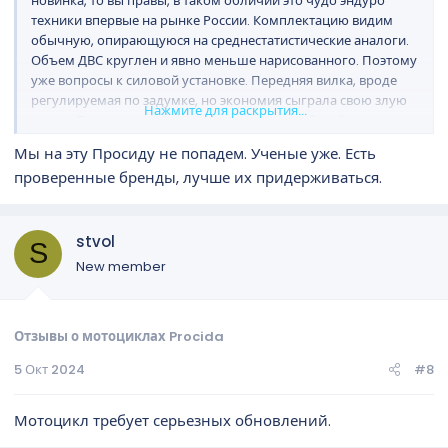
новинка, то вы правы, в таком обличии это чудо эндуро
техники впервые на рынке России. Комплектацию видим
обычную, опирающуюся на среднестатистические аналоги.
Объем ДВС круглен и явно меньше нарисованного. Поэтому
уже вопросы к силовой установке. Передняя вилка, вроде
регулируемая по задумке, но экономия сыграла свою злую
Нажмите для раскрытия...
шутку. Поставили кендо резину, но это китайский кендо вне
мирового качества, опять бюджет. Диодная оптика дает
Мы на эту Просиду не попадем. Ученые уже. Есть
выгорание пикселей с завидной скоростью... Ручки с
проверенные бренды, лучше их придерживаться.
регуляторами и рычагами выглядят так по шуточному, что
выжимать приходится волей неволей с опаской. Ну в общем
это не самый лучший эндуро мотоцикл.
stvol
S
New member
Отзывы о мотоциклах Procida
5 Окт 2024
#8
Мотоцикл требует серьезных обновлений.