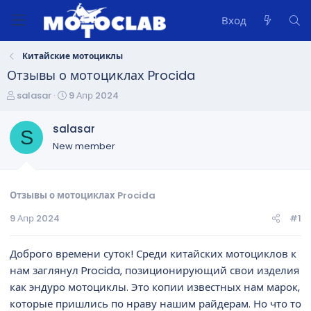
Вход
Китайские мотоциклы
Отзывы о мотоциклах Procida
А
Д
salasar
9 Апр 2024
в
а
т
т
salasar
S
о
а
New member
р
н
т
а
е
ч
м
а
Отзывы о мотоциклах Procida
ы
л
9 Апр 2024
#1
а
Доброго времени суток! Среди китайских мотоциклов к
нам заглянул Procida, позиционирующий свои изделия
как эндуро мотоциклы. Это копии известных нам марок,
которые пришлись по нраву нашим райдерам. Но что то