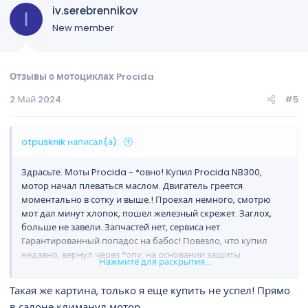
iv.serebrennikov
I
New member
Отзывы о мотоциклах Procida
2 Май 2024
#5
otpusknik написал(а):
Здрасьте. Моты Procida - *овно! Купил Procida NB300,
мотор начал плеваться маслом. Двигатель греется
моментально в сотку и выше.! Проехал немного, смотрю
мот дал минут хлопок, пошел железный скрежет. Заглох,
больше не завели. Запчастей нет, сервиса нет.
Гарантированный попадос на бабос! Повезло, что купил
недавно, вернул через *опу, на основании защиты
Нажмите для раскрытия...
потребителей.
Такая же картина, только я еще купить не успел! Прямо
в салоне климанул мотор.........