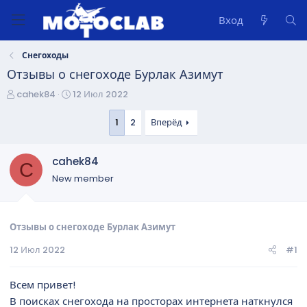
Вход
Снегоходы
Отзывы о снегоходе Бурлак Азимут
А
Д
cahek84
12 Июл 2022
в
а
т
т
1
2
Вперёд
о
а
р
н
cahek84
т
а
C
е
ч
New member
м
а
ы
л
а
Отзывы о снегоходе Бурлак Азимут
12 Июл 2022
#1
Всем привет!
В поисках снегохода на просторах интернета наткнулся