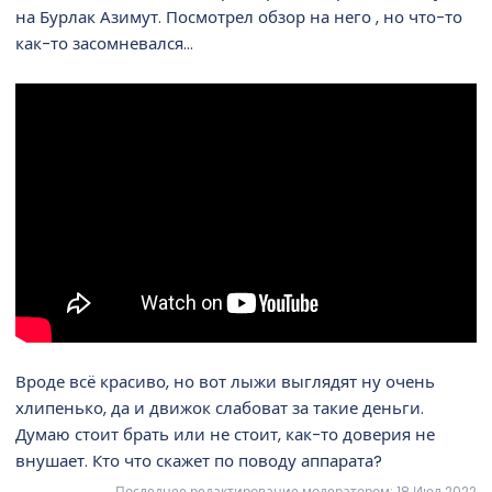
на Бурлак Азимут. Посмотрел обзор на него , но что-то
как-то засомневался...
Вроде всё красиво, но вот лыжи выглядят ну очень
хлипенько, да и движок слабоват за такие деньги.
Думаю стоит брать или не стоит, как-то доверия не
внушает. Кто что скажет по поводу аппарата?
Последнее редактирование модератором:
18 Июл 2022