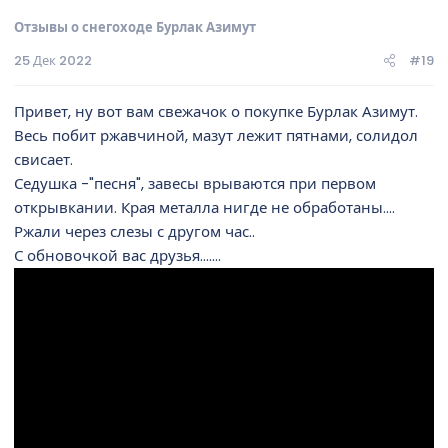
Отзывы о снегоходе Бурлак Азимут
25 Дек 2022
#19
Привет, ну вот вам свежачок о покупке Бурлак Азимут.
Весь побит ржавчиной, мазут лежит пятнами, солидол
свисает.
Седушка -"песня", завесы врываются при первом
открывкании. Края металла нигде не обработаны....
Ржали через слезы с другом час..
С обновочкой вас друзья.......