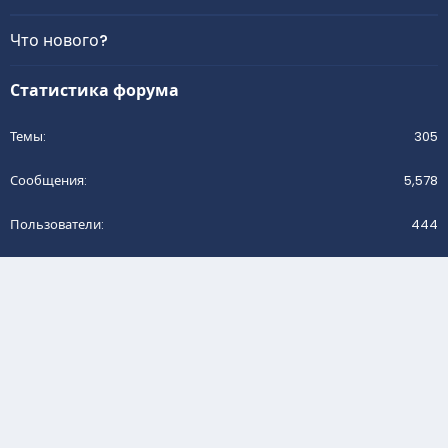
Что нового?
Статистика форума
Темы
305
Сообщения
5,578
Пользователи
444
Новый пользователь
Vika_smol
Поделиться страницей
Facebook
Twitter
Reddit
Pinterest
Tumblr
WhatsApp
Электронная почта
Ссылка