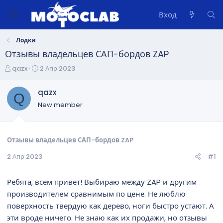
Вход
Лодки
Отзывы владельцев САП-бордов ZAP
А
Д
qazx
2 Апр 2023
в
а
т
т
qazx
Q
о
а
New member
р
н
т
а
е
ч
м
а
Отзывы владельцев САП-бордов ZAP
ы
л
2 Апр 2023
#1
а
Ребята, всем привет! Выбираю между ZAP и другим
производителем сравнимым по цене. Не люблю
поверхность твердую как дерево, ноги быстро устают. А
эти вроде ничего. Не знаю как их продажи, но отзывы