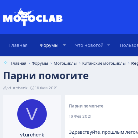
Главная
Форумы
Что нового?
Пользо
Главная
Форумы
Мотоциклы
Китайские мотоциклы
Re
Парни помогите
А
Д
vturchenk
16 Фев 2021
в
а
т
т
о
а
Парни помогите
V
р
н
16 Фев 2021
т
а
е
ч
м
а
Здравствуйте, прошлым летом 
vturchenk
ы
л