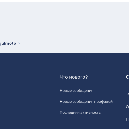
почта
gulmoto
Что нового?
С
Новые сообщения
Т
Новые сообщения профилей
С
Последняя активность
П