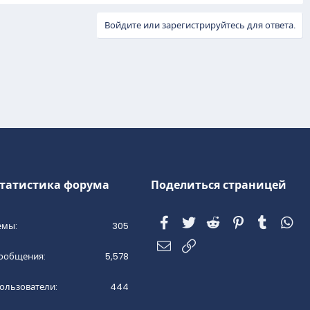
Войдите или зарегистрируйтесь для ответа.
татистика форума
Поделиться страницей
Facebook
Twitter
Reddit
Pinterest
Tumblr
Wh
емы
305
Электронная почта
Ссылка
ообщения
5,578
ользователи
444