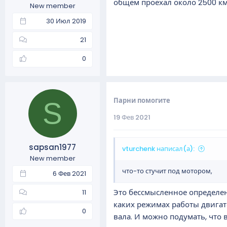
общем проехал около 2500 км.
New member
а
30 Июл 2019
21
0
Парни помогите
S
19 Фев 2021
sapsan1977
vturchenk написал(а):
New member
что-то стучит под мотором,
6 Фев 2021
Это бессмысленное определе
11
каких режимах работы двигат
0
вала. И можно подумать, что 