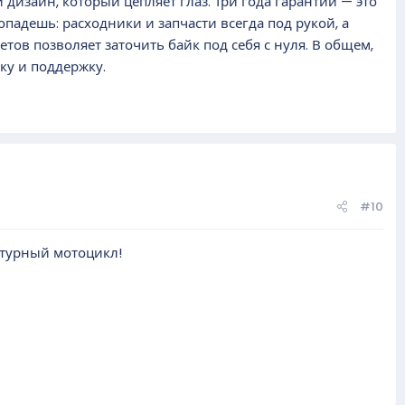
 дизайн, который цепляет глаз. Три года гарантии — это
опадешь: расходники и запчасти всегда под рукой, а
тов позволяет заточить байк под себя с нуля. В общем,
ку и поддержку.
#10
турный мотоцикл!