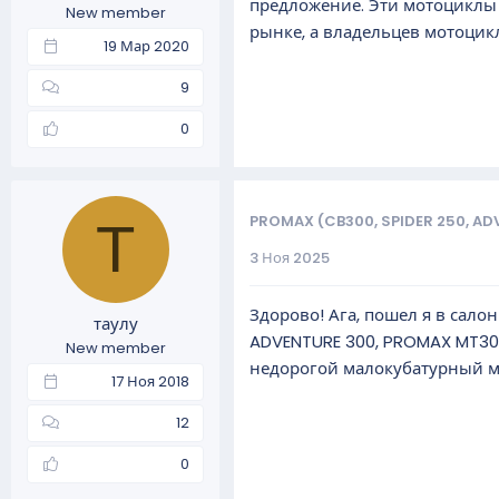
предложение. Эти мотоциклы 
New member
а
рынке, а владельцев мотоцикл
19 Мар 2020
9
0
PROMAX (CB300, SPIDER 250, AD
Т
3 Ноя 2025
Здорово! Ага, пошел я в сал
таулу
ADVENTURE 300, PROMAX MT300
New member
недорогой малокубатурный 
17 Ноя 2018
12
0