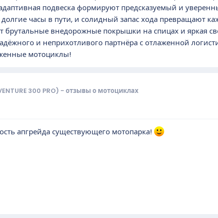
адаптивная подвеска формируют предсказуемый и уверенны
 долгие часы в пути, и солидный запас хода превращают 
 брутальные внедорожные покрышки на спицах и яркая све
надёжного и неприхотливого партнёра с отлаженной логистик
женные мотоциклы!
VENTURE 300 PRO) - отзывы о мотоциклах
ность апгрейда существующего мотопарка!