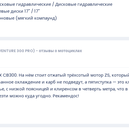
исковые гидравлические / Дисковые гидравлические
ые диски 17" / 17"
новые (мягкий компаунд)
VENTURE 300 PRO) - отзывы о мотоциклах
 CB300. На нём стоит отжатый трёхсотый мотор ZS, который
ное охлаждение и карб не подведут, а пятиступка — это кл
ье, с низкой поясницей и клиренсом в четверть метра, что в 
езти можно куда угодно. Рекамендос!