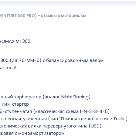
VENTURE 300 PRO) - отзывы о мотоциклах
PROMAX MT300!
R300 (ZS175FMM-5) с балансировочным валом
тактный
ивный карбюратор (аналог Nibbi Racing)
+ Кик-стартер
5-ступенчатая (классическая схема 1-N-2-3-4-5)
ственная, усиленная (тип "Птичья клетка" в стиле Trellis)
скопическая вилка перевернутого типа (USD)
иковая с моноамортизатором