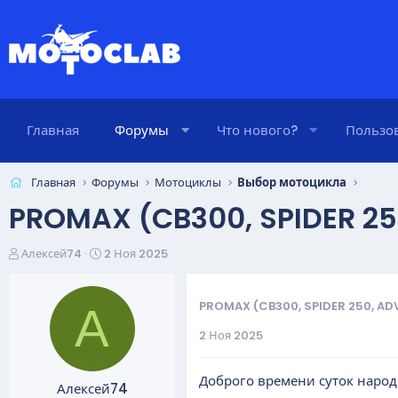
Главная
Форумы
Что нового?
Пользо
Главная
Форумы
Мотоциклы
Выбор мотоцикла
PROMAX (CB300, SPIDER 2
А
Д
Алексей74
2 Ноя 2025
в
а
т
т
о
а
PROMAX (CB300, SPIDER 250, AD
А
р
н
2 Ноя 2025
т
а
е
ч
м
а
Доброго времени суток народ
Алексей74
ы
л