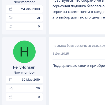
чувствуется, что собрано не 
New member
серьезная подушка безопаснос
24 Июн 2018
сервисы светят почти в каждо
это выбор для тех, кто ценит
21
0
PROMAX (CB300, SPIDER 250, AD
H
9 Дек 2025
Поддерживаю своим приобрет
HellyHansen
New member
30 Мар 2019
29
0