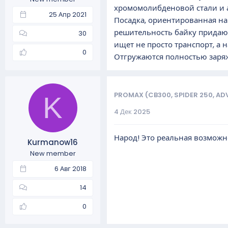
хромомолибденовой стали и 
25 Апр 2021
Посадка, ориентированная на
решительность байку придают
30
ищет не просто транспорт, а 
0
Отгружаются полностью заря
PROMAX (CB300, SPIDER 250, AD
K
4 Дек 2025
Народ! Это реальная возмож
Kurmanow16
New member
6 Авг 2018
14
0