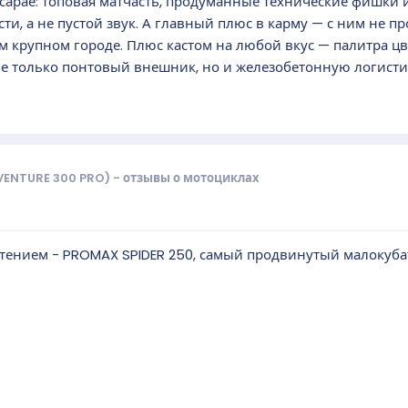
в сарае: топовая матчасть, продуманные технические фишки и
ти, а не пустой звук. А главный плюс в карму — с ним не пр
м крупном городе. Плюс кастом на любой вкус — палитра цве
 не только понтовый внешник, но и железобетонную логисти
VENTURE 300 PRO) - отзывы о мотоциклах
ением - PROMAX SPIDER 250, самый продвинутый малокуба