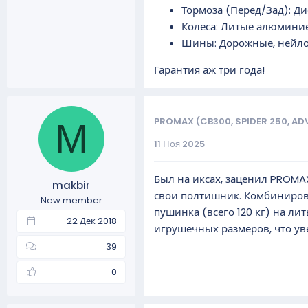
Тормоза (Перед/Зад): Д
Колеса: Литые алюминиев
Шины: Дорожные, нейло
Гарантия аж три года!
PROMAX (CB300, SPIDER 250, AD
M
11 Ноя 2025
Был на иксах, заценил PROMAX
makbir
свои полтишник. Комбинирован
New member
пушинка (всего 120 кг) на лит
22 Дек 2018
игрушечных размеров, что ув
39
0