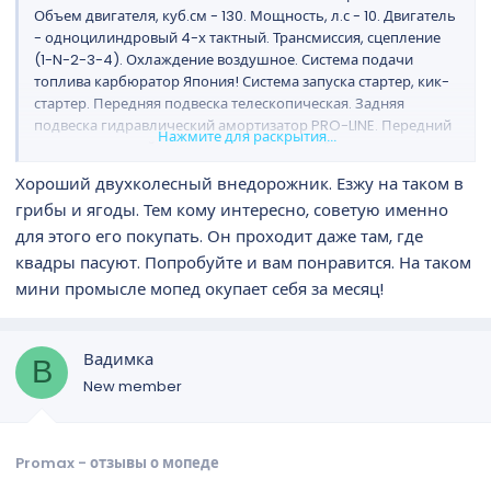
Объем двигателя, куб.см - 130. Мощность, л.с - 10. Двигатель
- одноцилиндровый 4-х тактный. Трансмиссия, сцепление
(1-N-2-3-4). Охлаждение воздушное. Система подачи
топлива карбюратор Япония! Система запуска стартер, кик-
стартер. Передняя подвеска телескопическая. Задняя
подвеска гидравлический амортизатор PRO-LINE. Передний
Нажмите для раскрытия...
тормоз дисковый гидравлический. Задний тормоз
барабанный.
Хороший двухколесный внедорожник. Езжу на таком в
Колеса, пер/зад - 2,75-17/3.00-17 (алюминиевые диски).
грибы и ягоды. Тем кому интересно, советую именно
Протектор колеса кросс. Емкость бака 6 л. Вес 82 кг.
для этого его покупать. Он проходит даже там, где
Кастомная LED-фара.
квадры пасуют. Попробуйте и вам понравится. На таком
мини промысле мопед окупает себя за месяц!
Вадимка
В
New member
Promax - отзывы о мопеде