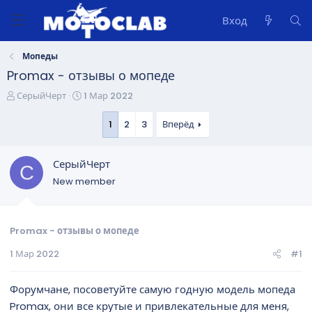
Вход
Мопеды
Promax - отзывы о мопеде
А
Д
СерыйЧерт
1 Мар 2022
в
а
т
т
1
2
3
Вперёд
о
а
р
н
СерыйЧерт
т
а
С
е
ч
New member
м
а
ы
л
а
Promax - отзывы о мопеде
1 Мар 2022
#1
Форумчане, посоветуйте самую годную модель мопеда
Promax, они все крутые и привлекательные для меня,