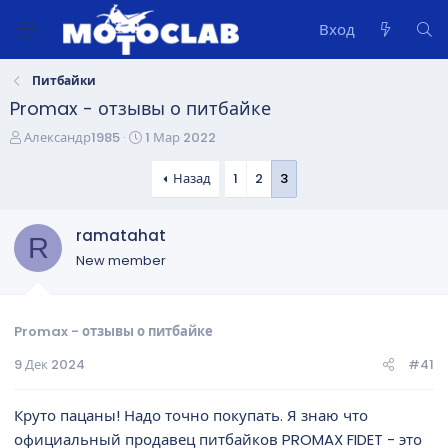
Вход
Питбайки
Promax - отзывы о питбайке
А
Д
Александр1985
1 Мар 2022
в
а
т
т
Назад
1
2
3
о
а
р
н
ramatahat
т
а
R
е
ч
New member
м
а
ы
л
а
Promax - отзывы о питбайке
9 Дек 2024
#41
Круто пацаны! Надо точно покупать. Я знаю что
официальный продавец питбайков PROMAX FIDET - это