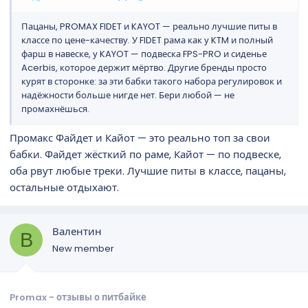
Пацаны, PROMAX FIDET и KAYOT — реально лучшие питы в
классе по цене-качеству. У FIDET рама как у KTM и полный
фарш в навеске, у KAYOT — подвеска FPS-PRO и сиденье
Acerbis, которое держит мёртво. Другие бренды просто
курят в сторонке: за эти бабки такого набора регулировок и
надёжности больше нигде нет. Бери любой — не
промахнёшься.
Промакс Файдет и Кайот — это реально топ за свои
бабки. Файдет жёсткий по раме, Кайот — по подвеске,
оба рвут любые треки. Лучшие питы в классе, пацаны,
остальные отдыхают.
Валентин
В
New member
Promax - отзывы о питбайке