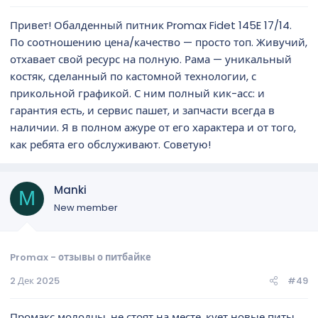
Привет! Обалденный питник Promax Fidet 145E 17/14.
По соотношению цена/качество — просто топ. Живучий,
отхавает свой ресурс на полную. Рама — уникальный
костяк, сделанный по кастомной технологии, с
прикольной графикой. С ним полный кик-асс: и
гарантия есть, и сервис пашет, и запчасти всегда в
наличии. Я в полном ажуре от его характера и от того,
как ребята его обслуживают. Советую!
Manki
M
New member
Promax - отзывы о питбайке
2 Дек 2025
#49
Промакс молодцы, не стоят на месте, кует новые питы