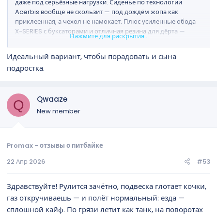
даже под серьёзные нагрузки. Сиденье по технологии
Acerbis вообще не скользит — под дождём жопа как
приклеенная, а чехол не намокает. Плюс усиленные обода
X-SERIES с буксаторами и отличная резина для дёрта —
Нажмите для раскрытия...
колесо не проворачивает при резком газе, держит уверенно,
гоняешь как по рельсам.
Идеальный вариант, чтобы порадовать и сына
подростка.
Qwaaze
Q
New member
Promax - отзывы о питбайке
22 Апр 2026
#53
Здравствуйте! Рулится зачётно, подвеска глотает кочки,
газ откручиваешь — и полёт нормальный: езда —
сплошной кайф. По грязи летит как танк, на поворотах