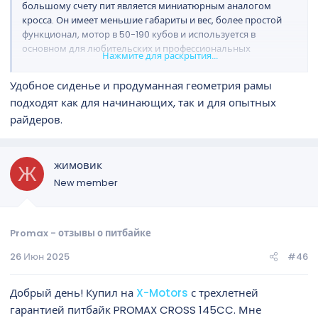
большому счету пит является миниатюрным аналогом
кросса. Он имеет меньшие габариты и вес, более простой
функционал, мотор в 50-190 кубов и используется в
основном для любительских и профессиональных
Нажмите для раскрытия...
покатушек по пересеченной местности, и кластерных
соревнований. По сути, питбайк – это прекрасный тренажер,
Удобное сиденье и продуманная геометрия рамы
позволяющий отточить навыки вождения молодым
подходят как для начинающих, так и для опытных
гонщикам, а кросс – это уже более серьезный агрегат для
райдеров.
«взрослых» заездов. PROMAX FIDET 190E MAX PRO есть
лучший вариант питбайка.
жимовик
Ж
New member
Promax - отзывы о питбайке
26 Июн 2025
#46
Добрый день! Купил на
X-Motors
с трехлетней
гарантией питбайк PROMAX CROSS 145CC. Мне