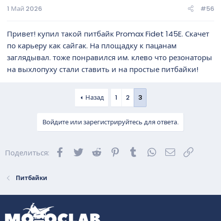
1 Май 2026
#56
Привет! купил такой питбайк Promax Fidet 145E. Скачет
по карьеру как сайгак. На площадку к пацанам
заглядывал. тоже понравился им. клево что резонаторы
на выхлопуху стали ставить и на простые питбайки!
Назад
1
2
3
Войдите или зарегистрируйтесь для ответа.
Facebook
Twitter
Reddit
Pinterest
Tumblr
WhatsApp
Электронна
Ссылка
Поделиться:
Питбайки