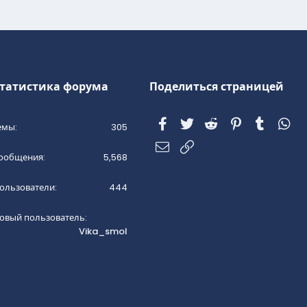
татистика форума
Поделиться страницей
Facebook
Twitter
Reddit
Pinterest
Tumblr
Wh
емы
305
Электронная почта
Ссылка
ообщения
5,568
ользователи
444
овый пользователь
Vika_smol