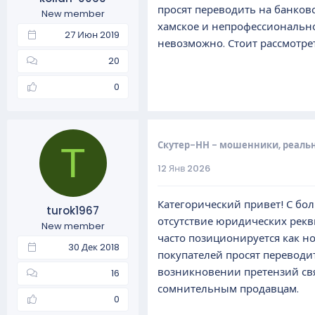
просят переводить на банков
New member
хамское и непрофессионально
27 Июн 2019
невозможно. Стоит рассмотре
20
0
Скутер-НН - мошенники, реаль
T
12 Янв 2026
Категорический привет! С бо
turok1967
отсутствие юридических рекв
New member
часто позиционируется как н
30 Дек 2018
покупателей просят переводит
возникновении претензий свя
16
сомнительным продавцам.
0