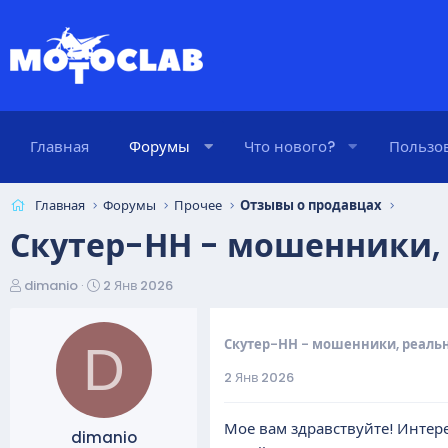
Главная
Форумы
Что нового?
Пользо
Главная
Форумы
Прочее
Отзывы о продавцах
Скутер-НН - мошенники,
А
Д
dimanio
2 Янв 2026
в
а
т
т
о
а
Скутер-НН - мошенники, реаль
D
р
н
2 Янв 2026
т
а
е
ч
м
а
Мое вам здравствуйте! Интер
dimanio
ы
л