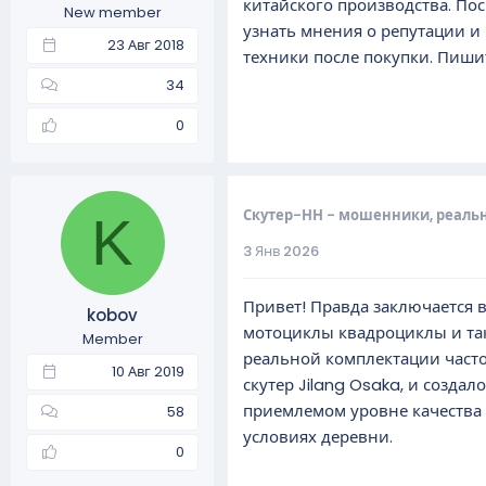
китайского производства. По
New member
а
узнать мнения о репутации и
23 Авг 2018
техники после покупки. Пиши
34
0
Скутер-НН - мошенники, реаль
K
3 Янв 2026
Привет! Правда заключается в
kobov
мотоциклы квадроциклы и так
Member
реальной комплектации часто
10 Авг 2019
скутер Jilang Osaka, и созда
приемлемом уровне качества 
58
условиях деревни.
0