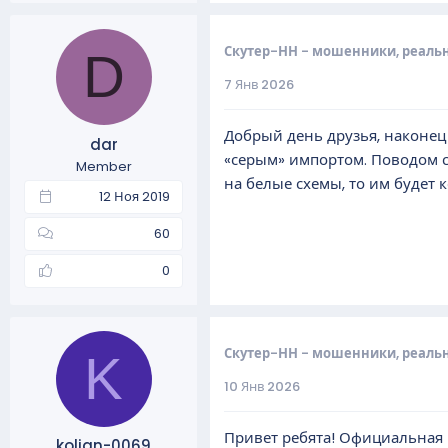
Скутер-НН - мошенники, реаль
D
7 Янв 2026
Добрый день друзья, наконец
dar
«серым» импортом. Поводом с
Member
на белые схемы, то им будет 
12 Ноя 2019
60
0
Скутер-НН - мошенники, реаль
K
10 Янв 2026
Привет ребята! Официальная г
kolian-0069