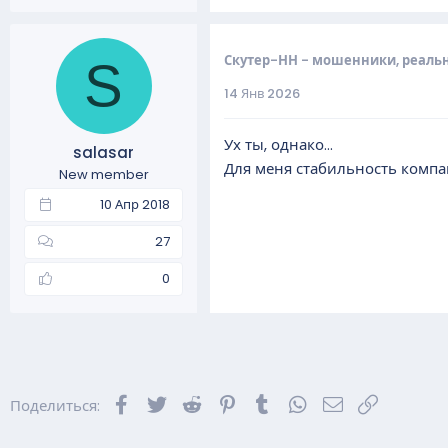
Скутер-НН - мошенники, реаль
S
14 Янв 2026
Ух ты, однако...
salasar
Для меня стабильность компани
New member
10 Апр 2018
27
0
Facebook
Twitter
Reddit
Pinterest
Tumblr
WhatsApp
Электронная 
Ссылка
Поделиться: