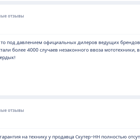
ные отзывы
 то под давлением официальных дилеров ведущих брендов Ф
тали более 4000 случаев незаконного ввоза мототехники, в
кердык!
ные отзывы
арантия на технику у продавца Скутер-НН полностью отсутс