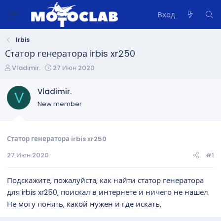
Вход
Irbis
Статор генератора irbis xr250
А
Д
Vladimir.
27 Июн 2020
в
а
т
т
Vladimir.
V
о
а
New member
р
н
т
а
е
ч
м
а
Статор генератора irbis xr250
ы
л
27 Июн 2020
#1
а
Подскажите, пожалуйста, как найти статор генератора
для irbis xr250, поискал в интернете и ничего не нашел.
Не могу понять, какой нужен и где искать,