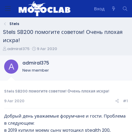
Вход
Stels
Stels SB200 помогите советом! Очень плохая
искра!
А
Д
admiral375
9 Авг 2020
в
а
т
т
admiral375
A
о
а
New member
р
н
т
а
е
ч
м
а
Stels SB200 помогите советом! Очень плохая искра!
ы
л
9 Авг 2020
#1
а
Добрый день уважаемые форумчане и гости. Проблема
в следующем:
в 2019 купили моему сыну мотоцикл stealth 200,