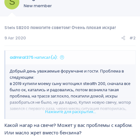
S
New member
Stels SB200 помогите советом! Очень плохая искра!
9 Авг 2020
#2
admiral375 написал(а):
Добрый день уважаемые форумчане и гости. Проблема в
следующем:
в 2019 купили моему сыну мотоцикл stealth 200, сначала все
было ок, катались и радовались, потом возникла такая
проблема, на трассе заглохло, покатили домой, искры
разобраться не было, ну да ладно, Купил новую свечу, мотор
завелся с первого раза, через месяц ситуация повторилась,
Нажмите для раскрытия...
снова новая свеча и сезон закончился нормально.
этим летом такая же ситуация, ну купила опять свечу мало
Какой нагар на свече? Может у вас проблемы с карбом.
ли качество может, опять месяц откатал, вечером пригнал
Или масло жрет вместо бензина?
сына домой, ну это привычная вещь, смотрим традиционно
искры нет . Покупаю две свечи с запасом, ставят, через час