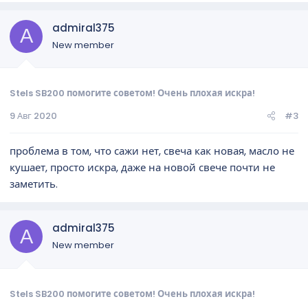
заглохла и все, искру проверяем, но ее практически не
admiral375
видно, эту же свечу проверяем на машине.
A
Хочу спросить, неужели кто-нибудь сталкивался с такой
New member
бедой, откуда ноги растут кроме свечи, где что-то копать?
Заранее спасибо.
Stels SB200 помогите советом! Очень плохая искра!
9 Авг 2020
#3
проблема в том, что сажи нет, свеча как новая, масло не
кушает, просто искра, даже на новой свече почти не
заметить.
admiral375
A
New member
Stels SB200 помогите советом! Очень плохая искра!