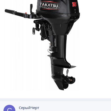
СерыйЧерт
С