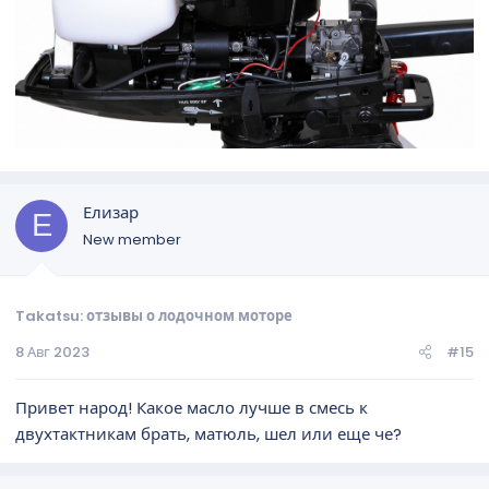
Елизар
Е
New member
Takatsu: отзывы о лодочном моторе
8 Авг 2023
#15
Привет народ! Какое масло лучше в смесь к
двухтактникам брать, матюль, шел или еще че?