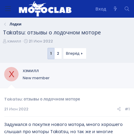
Вход
Лодки
Takatsu: отзывы о лодочном моторе
А
Д
хэмилл
21 Июн 2022
в
а
т
т
1
2
Вперёд
о
а
р
н
хэмилл
т
а
Х
е
ч
New member
м
а
ы
л
а
Takatsu: отзывы о лодочном моторе
21 Июн 2022
#1
Задумался о покупке нового мотора, много хорошего
слышал про моторы Takatsu, но так же и многие