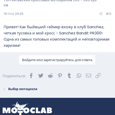
ТОП китайских кроссовых мотоциклов 250 - 300 куб.
см
19 Ноя 2025
#11
Привет! Как быйвший геймер вхожу в клуб Sanchez,
четкая тусовка и мой кросс - Sanchez Bandit PR300!
Одна из самых топовых комплектаций и неповторимая
харизма!
Войдите или зарегистрируйтесь для ответа.
Facebook
Twitter
Reddit
Pinterest
Tumblr
WhatsApp
Электронна
Ссылка
Поделиться:
Выбор мотоцикла