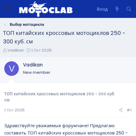
Вход
Выбор мотоцикла
ТОП китайских кроссовых мотоциклов 250 -
300 куб. см
А
Д
Vadikan
1 Окт 2025
в
а
т
т
Vadikan
V
о
а
New member
р
н
т
а
е
ч
м
а
ТОП китайских кроссовых мотоциклов 250 - 300 куб.
ы
л
см
а
1 Окт 2025
#1
Здравствуйте уважаемые форумчане! Предлагаю
составить ТОП китайских кроссовых мотоциклов 250 -